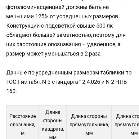
фотолюминесценцией должны быть не
меньшими 125% от усредненных размеров.
Конструкции с подсветкой свыше 500 лк
обладают большей заметностью, поэтому для
них расстояние опознавания – удвоенное, а
размер может уменьшаться в 2 раза.
Данные по усредненным размерам таблички по
ГОСТ из табл. N 3 стандарта 12.4.026 и N 2 НПБ
160:
Длина
Расстояние
Длина стороны
Длина ст
стороны
опознания,
прямоугольника,
прямоугол
квадрата,
м
мм
мм
мм