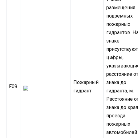
размещения
подземных
пожарных
гидрантов. Н
знаке
присутствую
цифры,
указывающи
расстояние о
Пожарный
знака до
F09
гидрант
гидранта, м.
Расстояние о
знака до кра
проезда
пожарных
автомобилей