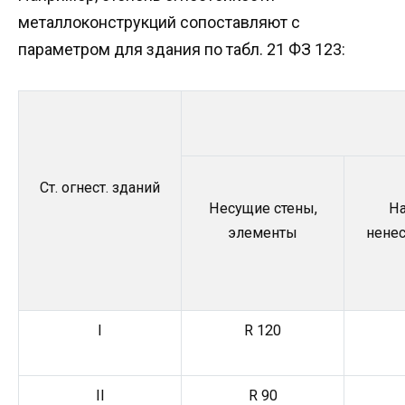
металлоконструкций сопоставляют с
параметром для здания по табл. 21 ФЗ 123:
Ст. огнест. зданий
Несущие стены,
Н
элементы
нене
I
R 120
II
R 90