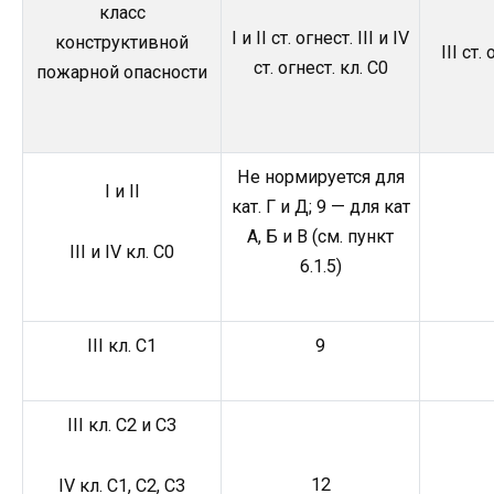
класс
I и II ст. огнест. III и IV
конструктивной
III ст.
ст. огнест. кл. С0
пожарной опасности
Не нормируется для
I и II
кат. Г и Д; 9 — для кат
А, Б и В (см. пункт
III и IV кл. С0
6.1.5)
III кл. С1
9
III кл. С2 и С3
12
IV кл. C1, C2, С3