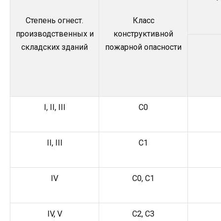
Степень огнест.
Класс
производственных и
конструктивной
складских зданий
пожарной опасности
I, II, III
С0
II, III
С1
IV
С0, С1
IV, V
С2, С3