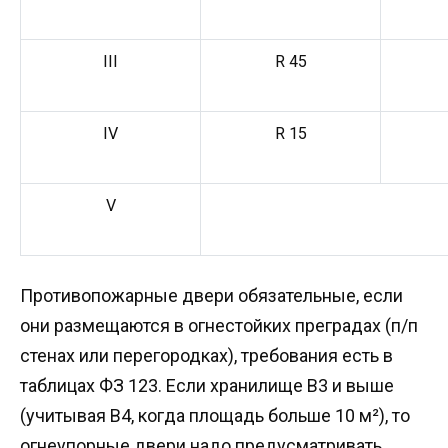
III
R 45
IV
R 15
V
Противопожарные двери обязательные, если
они размещаются в огнестойких преградах (п/п
стенах или перегородках), требования есть в
таблицах ФЗ 123. Если хранилище В3 и выше
(учитывая В4, когда площадь больше 10 м²), то
огнеупорные двери надо предусматривать.