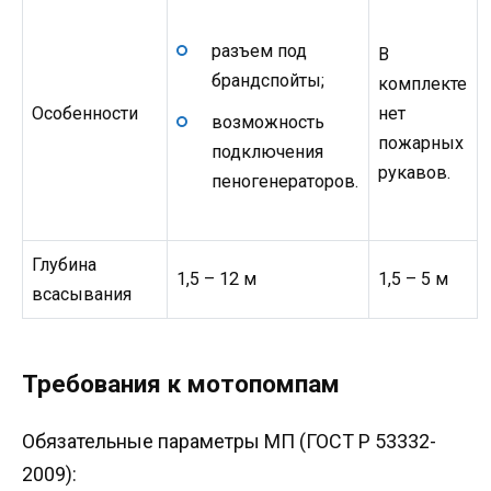
разъем под
В
брандспойты;
комплекте
Особенности
нет
возможность
пожарных
подключения
рукавов.
пеногенераторов.
Глубина
1,5 – 12 м
1,5 – 5 м
всасывания
Требования к мотопомпам
Обязательные параметры МП (ГОСТ Р 53332-
2009):