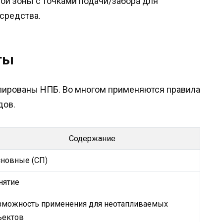
мой зоны с точками подачи/забора для
хсредства.
ты
улированы НПБ. Во многом применяются правила
дов.
Содержание
новные (СП)
нятие
зможность применения для неотапливаемых
ъектов