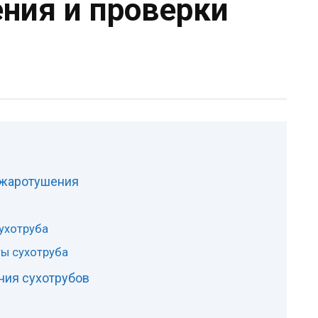
ния и проверки
ожаротушения
сухотруба
ты сухотруба
ния сухотрубов