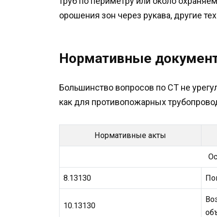
труб по периметру или около охраняе
орошения зон через рукава, другие те
Нормативные докумен
Большинство вопросов по СТ не урег
как для противопожарных трубопрово
Нормативные акты
Ос
8.13130
По
Во
10.13130
об