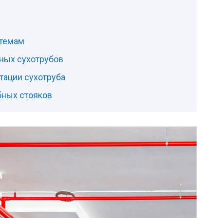
стемам
ных сухотрубов
тации сухотруба
бных стояков