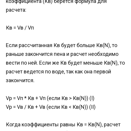
коэффициента (Кв) берется формула для
расчета:
Кв = Vв / Vп
Если рассчитанная Кв будет больше Кв(N), то
раньше закончится пена и расчет необходимо
вести по ней. Если же Кв будет меньше Кв(N), то
расчет ведется по воде, так как она первой
закончится.
Vр = Vп * Кв + Vп (если Кв > Кв(N)) (I)
Vр = Vв / Кв + Vв (если Кв < Кв(N)) (II)
Когда коэффициенты равны Кв = Кв(N), расчет