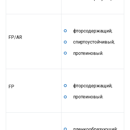
фторсодержащий;
FP/AR
спиртоустойчивый;
протеиновый.
фторсодержащий;
FP
протеиновый.
пленкообразующий;