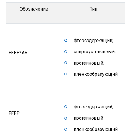
Обозначение
Тип
фторсодержащий;
спиртоустойчивый;
FFFP/AR
протеиновый;
пленкообразующий.
фторсодержащий;
FFFP
протеиновый
пленкообразующий.