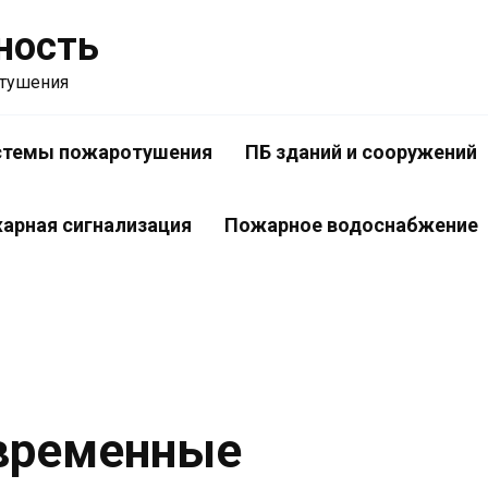
ность
отушения
стемы пожаротушения
ПБ зданий и сооружений
арная сигнализация
Пожарное водоснабжение
временные