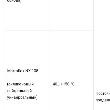
основа)
Makroflex NX 108
-40… +150 °C.
(силиконовый
нейтральный
Постоя
универсальный)
предела