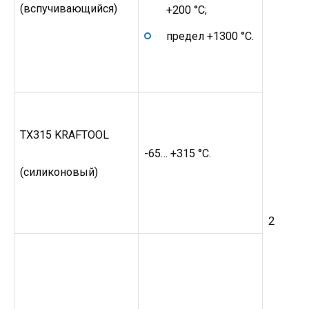
(вспучивающийся)
+200 °C;
предел +1300 °C.
TX315 KRAFTOOL
-65… +315 °C.
(силиконовый)
2